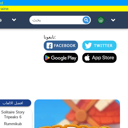
ed
raine.
ف
تابعونا:
افضل الالعاب
Solitaire Story
Tripeaks 6
Rummikub