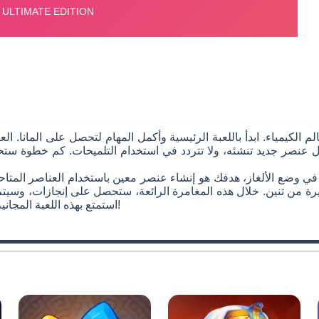
م الكيمياء. ابدأ باللعبة الرئيسية وأكمل المهام لتحصل على المانا. 
عنصر جديد تنشئه، ولا تتردد في استخدام التلميحات. كم خطوة ستحتا
 في وضع الألغاز، هدفك هو إنشاء عنصر معين باستخدام العناصر المتا
رة من تنين. خلال هذه المغامرة الرائعة، ستحصل على إنجازات، وسيتم 
استمتع بهذه اللعبة المجانية التي تمزج بين الأحاجي والمحاكاة – وابدأ بخلق كونك الخاص!