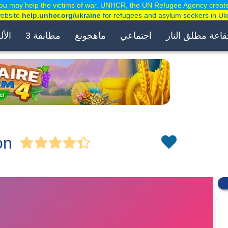
ou may help the victims of war. UNHCR, the UN Refugee Agency creat
website
help.unhcr.org/ukraine
for refugees and asylum seekers in Uk
قاعة مطلق النار
اجتماعي
ماهجونغ
مطابقة 3
الأل
on