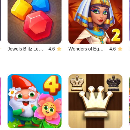
Jewels Blitz Legends
4.6
Wonders of Egypt Match 2
4.6