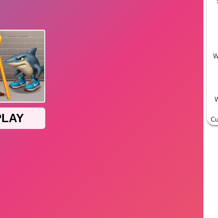
W
W
Cu