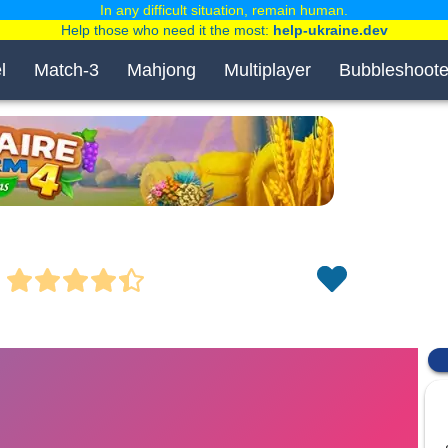
In any difficult situation, remain human.
Help those who need it the most:
help-ukraine.dev
l
Match-3
Mahjong
Multiplayer
Bubbleshoote