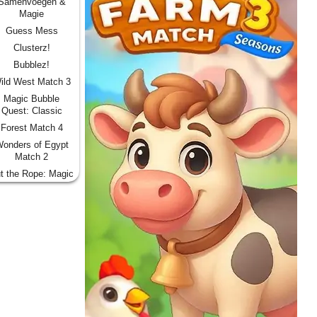
Samenvoegen &
Magie
Guess Mess
Clusterz!
Bubblez!
ild West Match 3
Magic Bubble
Quest: Classic
Forest Match 4
onders of Egypt
Match 2
t the Rope: Magic