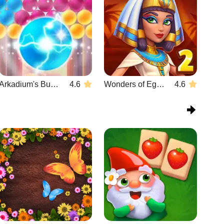
Arkadium's Bubble Shooter
4.6
Wonders of Egypt Match 2
4.6