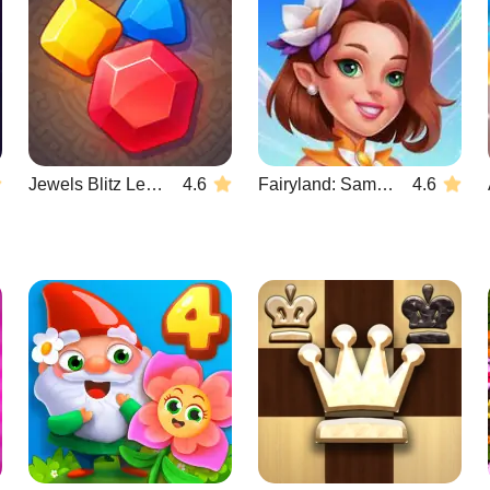
Jewels Blitz Legends
4.6
Fairyland: Samenvoegen & Magie
4.6