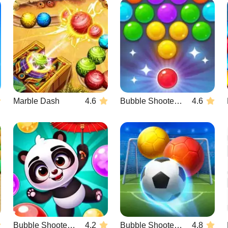
Marble Dash
4.6
Bubble Shooter Candy 2
4.6
Bubble Shooter Panda Blast
4.2
Bubble Shooter Soccer 2
4.8