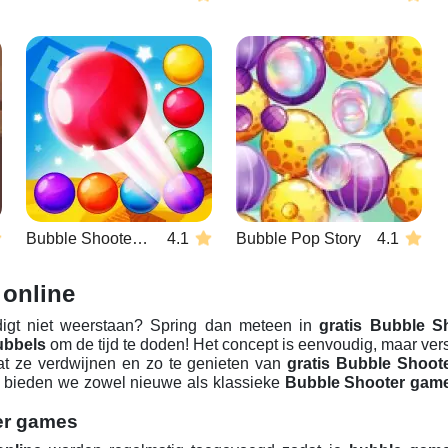
Bubble Shooter Endless
4.1
Bubble Pop Story
4.1
 online
ndigt niet weerstaan? Spring dan meteen in
gratis Bubble S
ubbels
om de tijd te doden! Het concept is eenvoudig, maar ver
at ze verdwijnen en zo te genieten van
gratis Bubble Shoote
bieden we zowel nieuwe als klassieke
Bubble Shooter gam
er games