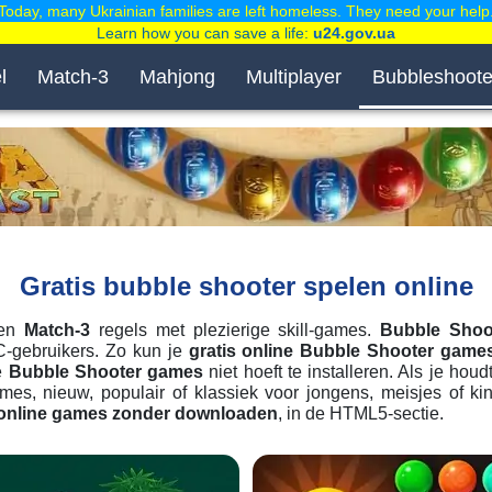
Today, many Ukrainian families are left homeless. They need your help
Learn how you can save a life:
u24.gov.ua
l
Match-3
Mahjong
Multiplayer
Bubbleshoote
Gratis bubble shooter spelen online
ren
Match-3
regels met plezierige skill-games.
Bubble Shoo
C-gebruikers. Zo kun je
gratis online Bubble Shooter game
de
Bubble Shooter games
niet hoeft te installeren. Als je hou
s, nieuw, populair of klassiek voor jongens, meisjes of kin
 online games zonder downloaden
, in de HTML5-sectie.