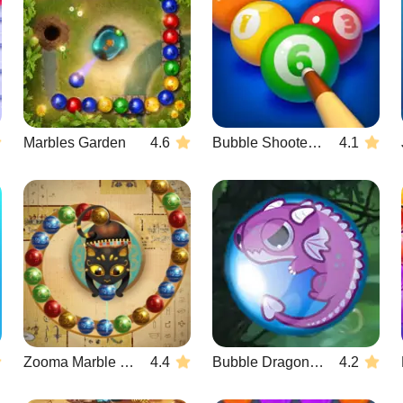
Marbles Garden
4.6
Bubble Shooter Billiards & Pool
4.1
Zooma Marble Blast
4.4
Bubble Dragons Saga
4.2