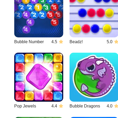
Bubble Number
4.5
Beadz!
5.0
Pop Jewels
4.4
Bubble Dragons
4.0