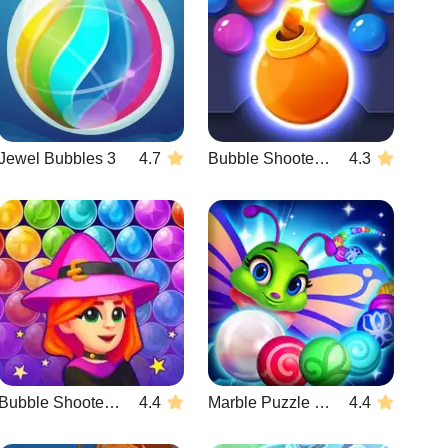
Jewel Bubbles 3
4.7
Bubble Shooter HD 3
4.3
Bubble Shooter Witch Tower
4.4
Marble Puzzle Blast
4.4