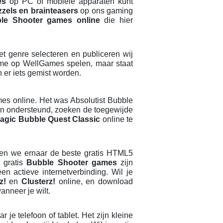
es
op PC of mobiele apparaten kunt
zels en brainteasers
op ons gaming
le Shooter games online
die hier
t genre selecteren en publiceren wij
me op WellGames spelen, maar staat
 er iets gemist worden.
es online. Het was Absolutist Bubble
den ondersteund, zoeken de toegewijde
agic Bubble Quest Classic
online te
en we ernaar de beste gratis HTML5
e gratis
Bubble Shooter games
zijn
en actieve internetverbinding. Wil je
z!
en
Clusterz!
online, en download
anneer je wilt.
je telefoon of tablet. Het zijn kleine