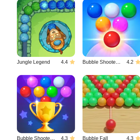
Jungle Legend
4.4
Bubble Shooter Arcade 2
4.2
Bubble Shooter Challenge 2
4.3
Bubble Fall
4.3