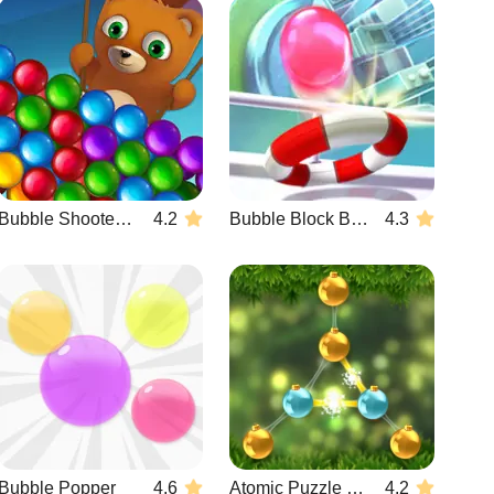
Bubble Shooter Story
4.2
Bubble Block Breaker
4.3
Bubble Popper
4.6
Atomic Puzzle X-Mas
4.2