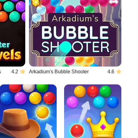
s
4.2
Arkadium's Bubble Shooter
4.6