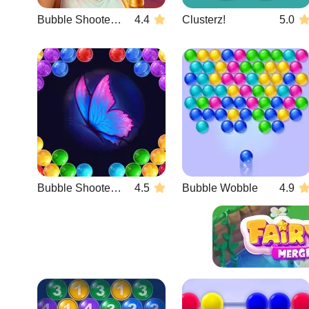
Bubble Shooter Wonders of Egypt
4.4
Clusterz!
5.0
Bubble Shooter Butterfly
4.5
Bubble Wobble
4.9