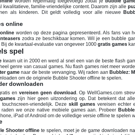
nline
worden regelmatig toegevoegd zodat je
bubble gam
kwalitatieve, familie-vriendelijke content. Daarom zijn alle
puz
nen als kinderen. Dit geldt volledig voor alle nieuwe
Bubb
s online
online
worden op deze pagina gepresenteerd. Als fans van he
inteasers
zodra ze beschikbaar komen. Wil je een bubble ga
n. Bij de kwartaal-evaluatie van ongeveer 1000
gratis games
kan
ls spel
e
kwam uit in 2000 en werd al snel een van de beste flash gam
een heel genre van casual games. Nu flash games niet meer wor
ter game
naar de beste vervanging. Wij raden aan
Bubblez: M
loaden om de originele Bubble Shooter offline te spelen.
der downloaden
gratis en
vereisen geen download
. Op WellGames.com strev
 games
zijn hier geen uitzondering op. Dat betekent dat all
 touchscreen-vriendelijk. Deze
skill games
vereisen echter e
n raden we onze native mobiele games aan. Probeer
Bubble
hone, iPad of Android om de volledige versie offline te spelen w
e
e Shooter offline
te spelen, moet je de game downloaden naar 