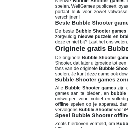
Nieuwe
Bubble Shooter games o
spelen. WellGames publiceert loyaal 
portaal leuk voor zowel volwasse
verschijnen!
Beste Bubble Shooter game
De beste
Bubble Shooter games 
zorgvuldig
nieuwe puzzels en bra
deze er niet bij? Laat het ons wete
Originele gratis Bubbe
De originele
Bubble Shooter gam
Shooter, dat later uitgroeide tot 
fans van de originele
Bubble Shoo
spelen. Je kunt deze game ook down
Bubble Shooter games zon
Alle
Bubble Shooter games
zijn 
games aan te bieden, en
bubble
ontworpen voor mobiel en volledig
offline
spelen op je apparaat, da
vervolgens
Bubble Shooter
voor iP
Speel Bubble Shooter offlin
Zoals hierboven vermeld, om
Bubbl