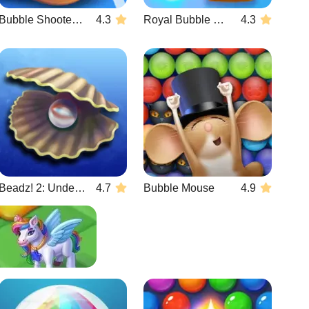
Bubble Shooter Wild West
4.3
Royal Bubble Blast
4.3
Beadz! 2: Under the Sea
4.7
Bubble Mouse
4.9