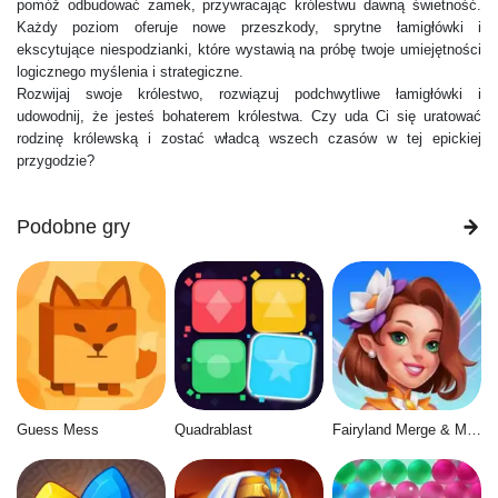
pomóż odbudować zamek, przywracając królestwu dawną świetność.
Każdy poziom oferuje nowe przeszkody, sprytne łamigłówki i
ekscytujące niespodzianki, które wystawią na próbę twoje umiejętności
logicznego myślenia i strategiczne.
Rozwijaj swoje królestwo, rozwiązuj podchwytliwe łamigłówki i
udowodnij, że jesteś bohaterem królestwa. Czy uda Ci się uratować
rodzinę królewską i zostać władcą wszech czasów w tej epickiej
przygodzie?
Podobne gry
Guess Mess
Quadrablast
Fairyland Merge & Magic