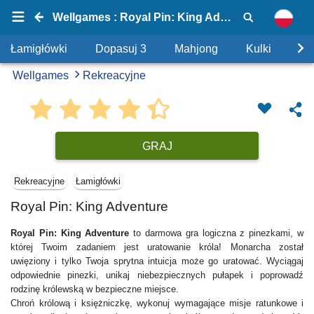
Wellgames : Royal Pin: King Adventure
Łamigłówki
Dopasuj 3
Mahjong
Kulki
Uk
Wellgames
Rekreacyjne
GRAJ
Rekreacyjne
Łamigłówki
Royal Pin: King Adventure
Royal Pin: King Adventure
to darmowa gra logiczna z pinezkami, w
której Twoim zadaniem jest uratowanie króla! Monarcha został
uwięziony i tylko Twoja sprytna intuicja może go uratować. Wyciągaj
odpowiednie pinezki, unikaj niebezpiecznych pułapek i poprowadź
rodzinę królewską w bezpieczne miejsce.
Chroń królową i księżniczkę, wykonuj wymagające misje ratunkowe i