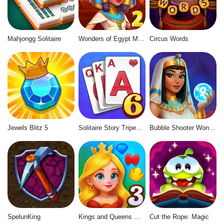
Mahjongg Solitaire
Wonders of Egypt Match 2
Circus Words
Jewels Blitz 5
Solitaire Story Tripeaks 6
Bubble Shooter Wonders of Egypt
SpelunKing
Kings and Queens Match 3
Cut the Rope: Magic