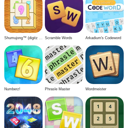
Shumujong™ (digitz mahjong)
Scramble Words
Arkadium's Codeword
Numberz!
Phrasle Master
Wordmeister