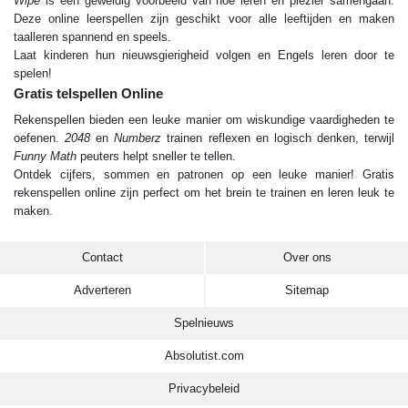
Wipe
is een geweldig voorbeeld van hoe leren en plezier samengaan.
Deze online leer­spellen zijn geschikt voor alle leeftijden en maken
taalleren spannend en speels.
Laat kinderen hun nieuwsgierigheid volgen en Engels leren door te
spelen!
Gratis telspellen Online
Rekenspellen bieden een leuke manier om wiskundige vaardigheden te
oefenen.
2048
en
Numberz
trainen reflexen en logisch denken, terwijl
Funny Math
peuters helpt sneller te tellen.
Ontdek cijfers, sommen en patronen op een leuke manier! Gratis
rekenspellen online zijn perfect om het brein te trainen en leren leuk te
maken.
Contact
Over ons
Adverteren
Sitemap
Spelnieuws
Absolutist.com
Privacybeleid