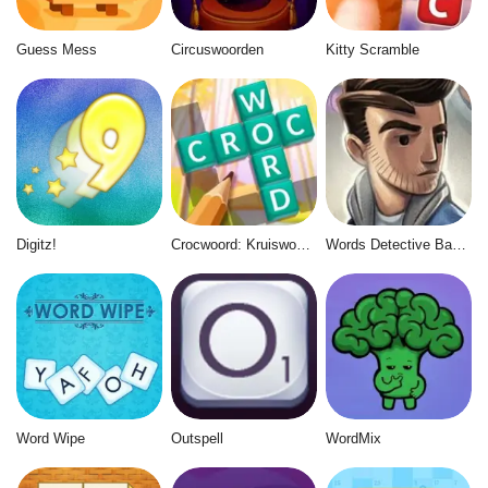
Guess Mess
Circuswoorden
Kitty Scramble
Digitz!
Crocwoord: Kruiswoordpuzzel
Words Detective Bank Heist
Word Wipe
Outspell
WordMix