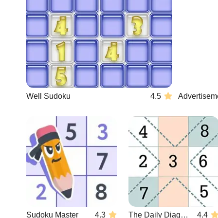
Well Sudoku
4.5
Advertisem
Sudoku Master
4.3
The Daily Diagonal Sudoku
4.4