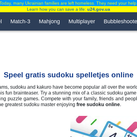
Today, many Ukrainian families are left homeless. They need your help
Learn how you can save a life:
u24.gov.ua
l
Match-3
Mahjong
Multiplayer
Bubbleshoote
Speel gratis sudoku spelletjes online
ms, sudoku and kakuro have become popular all over the world.
his fun brainteaser. Try a stunning mix of a classic sudoku game
ging puzzle games. Compete with your family, friends and peopl
the greatest sudoku master enjoying
free sudoku online
.