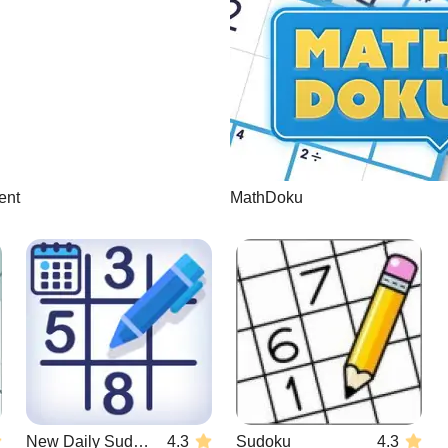
ent
MathDoku
New Daily Sudoku
4.3
Sudoku
4.3