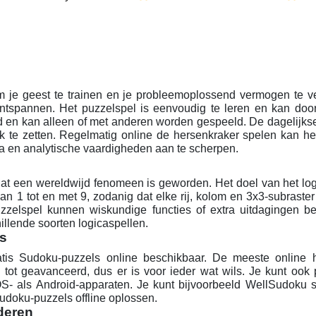
 je geest te trainen en je probleemoplossend vermogen te ve
ntspannen. Het puzzelspel is eenvoudig te leren en kan doo
nd en kan alleen of met anderen worden gespeeld. De dagelijks
 te zetten. Regelmatig online de hersenkraker spelen kan he
ca en analytische vaardigheden aan te scherpen.
dat een wereldwijd fenomeen is geworden. Het doel van het log
van 1 tot en met 9, zodanig dat elke rij, kolom en 3x3-subraster
uzzelspel kunnen wiskundige functies of extra uitdagingen b
llende soorten logicaspellen.
ls
tis Sudoku-puzzels online beschikbaar. De meeste online 
tot geavanceerd, dus er is voor ieder wat wils. Je kunt ook 
S- als Android-apparaten. Je kunt bijvoorbeeld WellSudoku 
udoku-puzzels offline oplossen.
deren