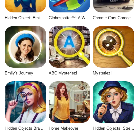
Hidden Object: Emily's Case
Globespotter™: A World of Difference™
Chrome Cars Garage
Emily's Journey
ABC Mysteriez!
Mysteriez!
Hidden Objects Brain Teaser
Home Makeover
Hidden Objects: Street of Secrets