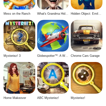
Mess on the Ranch
What's Grandma Hiding
Hidden Object: Emily's Case
Mysteriez! 3
Globespotter™: A World of Difference™
Chrome Cars Garage
Home Makeover
ABC Mysteriez!
Mysteriez!