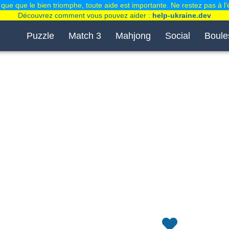
que que le bien triomphe, toute aide est importante. Ne restez pas à l'
Découvrez comment vous pouvez aider :
help-ukraine.dev
Puzzle
Match 3
Mahjong
Social
Boule