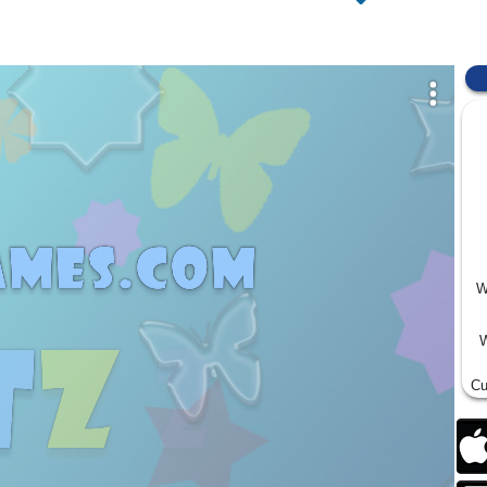
W
W
Cu