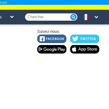
écart.
s
Suivez-nous: