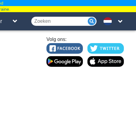
ed
raine.
r
Volg ons: