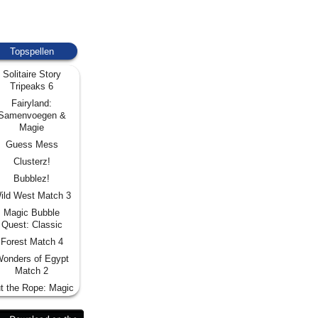
Topspellen
Solitaire Story
Tripeaks 6
Fairyland:
Samenvoegen &
Magie
Guess Mess
Clusterz!
Bubblez!
ild West Match 3
Magic Bubble
Quest: Classic
Forest Match 4
onders of Egypt
Match 2
t the Rope: Magic