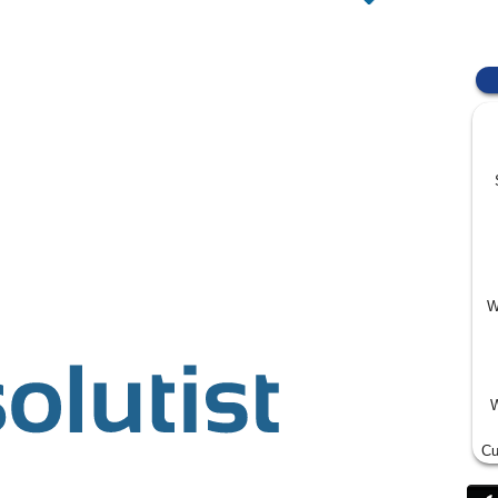
W
W
Cu