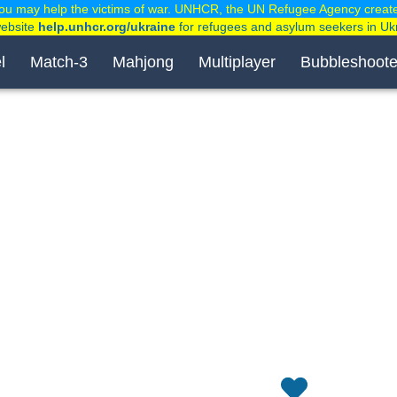
ou may help the victims of war. UNHCR, the UN Refugee Agency creat
website
help.unhcr.org/ukraine
for refugees and asylum seekers in Uk
l
Match-3
Mahjong
Multiplayer
Bubbleshoote