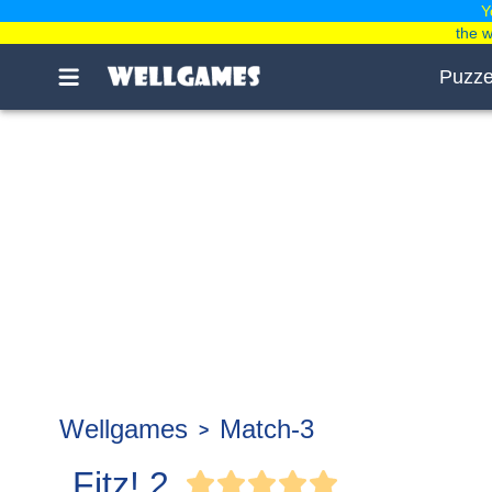
Y
the 
Puzze
Wellgames
Match-3
Fitz! 2