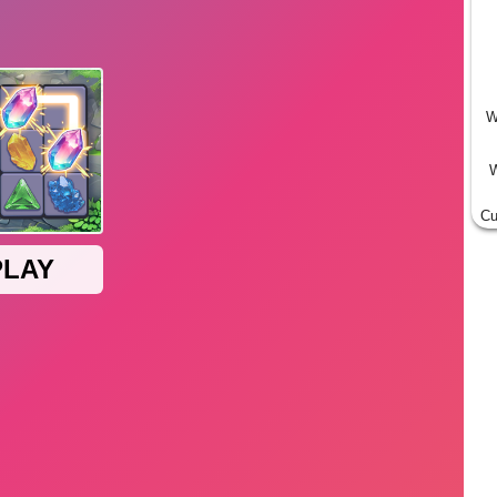
W
W
Cu