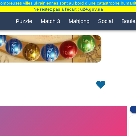
ombreuses villes ukrainiennes sont au bord d'une catastrophe humanit
Ne restez pas à l'écart :
u24.gov.ua
Puzzle
Match 3
Mahjong
Social
Boule