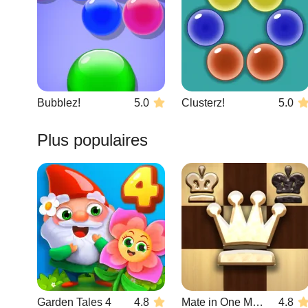
Bubblez!
5.0
Clusterz!
5.0
Plus populaires
Garden Tales 4
4.8
Mate in One Move
4.8