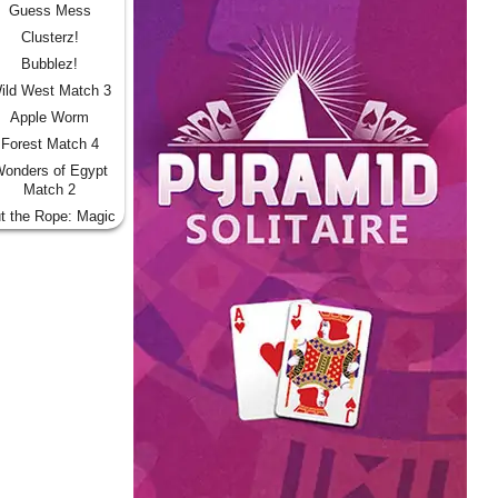
Guess Mess
Clusterz!
Bubblez!
ild West Match 3
Apple Worm
Forest Match 4
onders of Egypt
Match 2
t the Rope: Magic