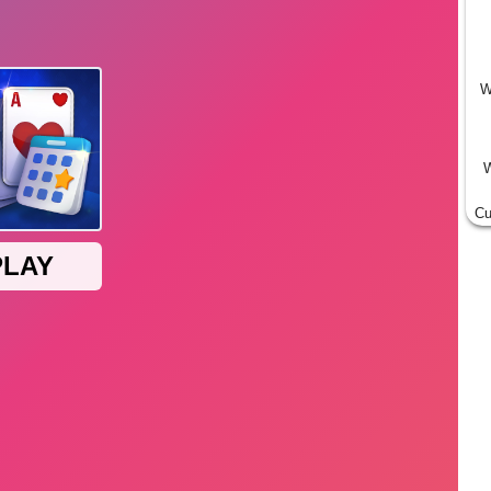
W
W
Cu