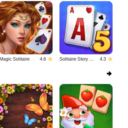
Magic Solitaire
4.6
Solitaire Story TriPeaks 5
4.3