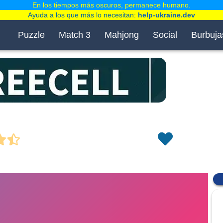
En los tiempos más oscuros, permanece humano.
Ayuda a los que más lo necesitan:
help-ukraine.dev
Puzzle
Match 3
Mahjong
Social
Burbuja