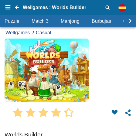
Wellgames : Worlds Builder
Puzzle
Match 3
Mahjong
Burbujas
Objet
Wellgames
Casual
Worlds Builder