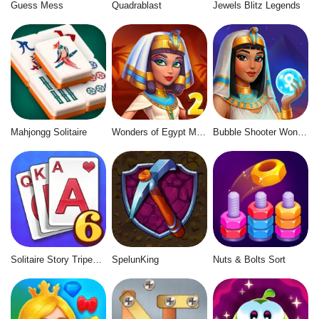
Guess Mess
Quadrablast
Jewels Blitz Legends
Mahjongg Solitaire
Wonders of Egypt Match 2
Bubble Shooter Wonders of Egypt
Solitaire Story Tripeaks 6
SpelunKing
Nuts & Bolts Sort