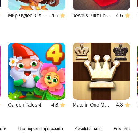
Мир Чудес: Слияние и Магия
4.6
Jewels Blitz Legends
4.6
Garden Tales 4
4.8
Mate in One Move
4.8
сти
Партнерская программа
Absolutist.com
Реклама