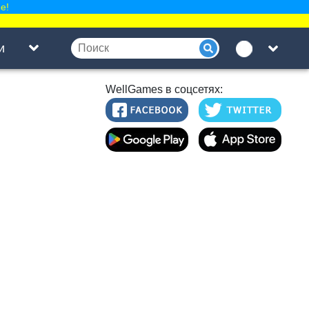
е!
и
WellGames в соцсетях: