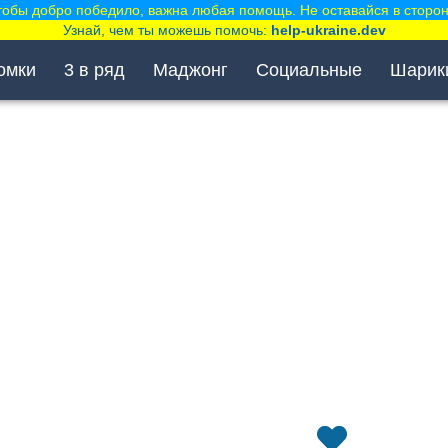
тобы добро победило, важна любая помощь. Не оставайся в сторон
Узнай, чем ты можешь помочь:
help-ukraine.dev
омки
3 в ряд
Маджонг
Социальные
Шарик