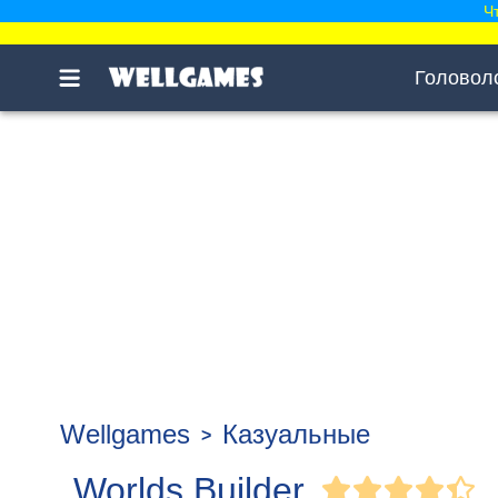
Ч
Головол
Wellgames
Казуальные
Worlds Builder