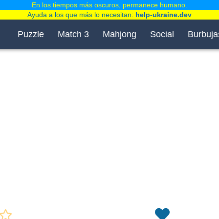
En los tiempos más oscuros, permanece humano.
Ayuda a los que más lo necesitan:
help-ukraine.dev
Puzzle
Match 3
Mahjong
Social
Burbuja