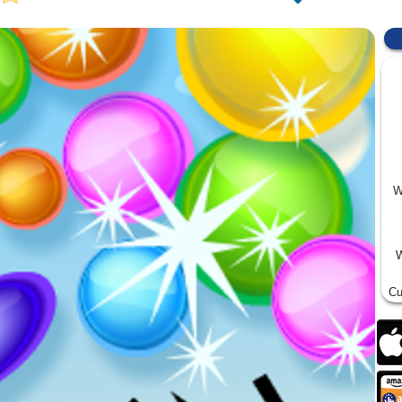
W
W
Cu