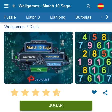
Wellgames : Match 10 Saga
Puzzle
Match 3
Mahjong
Burbujas
Objet
Wellgames
Digitz
JUGAR