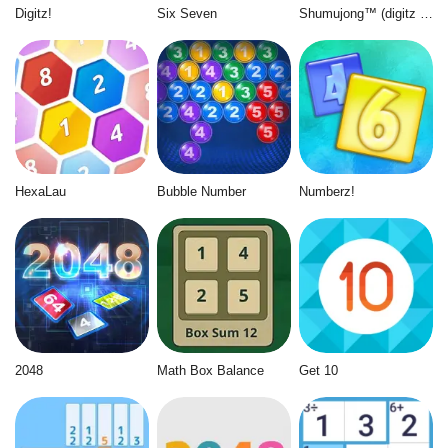
Digitz!
Six Seven
Shumujong™ (digitz mahjong)
HexaLau
Bubble Number
Numberz!
2048
Math Box Balance
Get 10