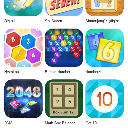
Digitz!
Six Seven
Shumujong™ (digitz mahjong)
HexaLau
Bubble Number
Numberz!
2048
Math Box Balance
Get 10