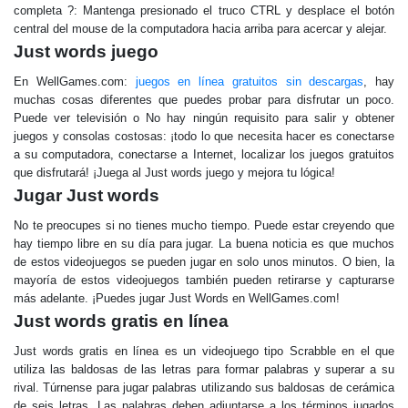
completa ?: Mantenga presionado el truco CTRL y desplace el botón
central del mouse de la computadora hacia arriba para acercar y alejar.
Just words juego
En WellGames.com:
juegos en línea gratuitos sin descargas
, hay
muchas cosas diferentes que puedes probar para disfrutar un poco.
Puede ver televisión o No hay ningún requisito para salir y obtener
juegos y consolas costosas: ¡todo lo que necesita hacer es conectarse
a su computadora, conectarse a Internet, localizar los juegos gratuitos
que disfrutará! ¡Juega al Just words juego y mejora tu lógica!
Jugar Just words
No te preocupes si no tienes mucho tiempo. Puede estar creyendo que
hay tiempo libre en su día para jugar. La buena noticia es que muchos
de estos videojuegos se pueden jugar en solo unos minutos. O bien, la
mayoría de estos videojuegos también pueden retirarse y capturarse
más adelante. ¡Puedes jugar Just Words en WellGames.com!
Just words gratis en línea
Just words gratis en línea es un videojuego tipo Scrabble en el que
utiliza las baldosas de las letras para formar palabras y superar a su
rival. Túrnense para jugar palabras utilizando sus baldosas de cerámica
de seis letras. Las palabras deben adjuntarse a los términos jugados