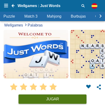
Wellgames : Just Words
Puzzle
Match 3
Mahjong
Burbujas
Objet
Wellgames
Palabras
JUGAR