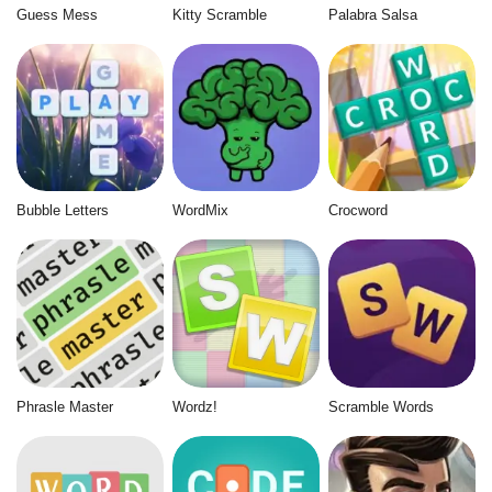
Guess Mess
Kitty Scramble
Palabra Salsa
Bubble Letters
WordMix
Crocword
Phrasle Master
Wordz!
Scramble Words