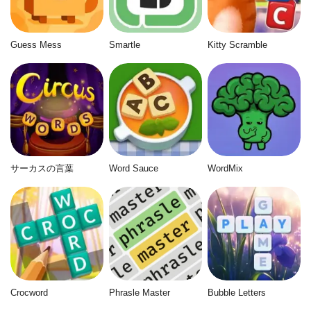
Guess Mess
Smartle
Kitty Scramble
サーカスの言葉
Word Sauce
WordMix
Crocword
Phrasle Master
Bubble Letters