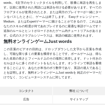
words。 6文字のセラミックタイルを利用して、順番に単語を再生しま
す。以前に使用された用語には単語を付ける必要があります。すべての
フロアタイルが使用されたとき、または両方のプレイヤーが一緒にター
ンをパスしたときに、ゲームは終了します。 Easyチャレンジャー、
Medium、またはExpertゲーマーに賭けることができるので、これはあ
なたのスキルの程度が何であれプレイするのに最適な単語ゲームです！
追加のルールとヒントがロードされたゲーム内チュートリアルがありま
す。公式のスクラブルシソーラスは、単語の確認に使用されます。
無料オンラインゲームJust words
この言葉のビデオの目的は、ドロップダウンした文字から言葉を作成
し、可能な限り多くの要素を獲得することです。ボールゲームは、得ら
れた名前の長さとフィールド上のその場所に依存します。ドット付きの
セルはさらに多くのポイントをもたらします。オンラインで単語を蓄積
することにより、あなたが本当のポリ数学であり、英語の達人であるこ
とを証明します。無料オンラインゲームJust wordsを 純正のゲーマーだ
けでなく、コンピューターシステムに対してます。
コンタクト
弊社 について
広告
サイトマップ