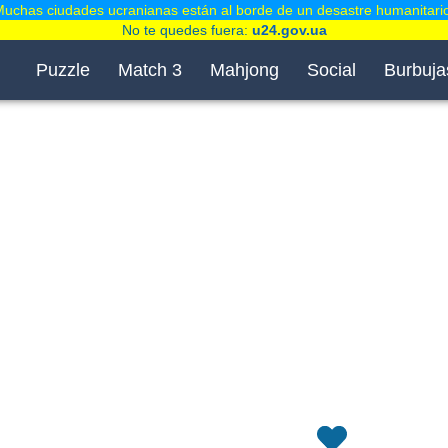
uchas ciudades ucranianas están al borde de un desastre humanitari
No te quedes fuera:
u24.gov.ua
Puzzle
Match 3
Mahjong
Social
Burbuja