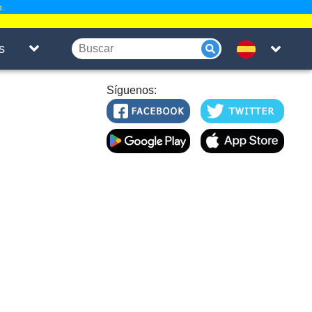
o.
s
Síguenos: