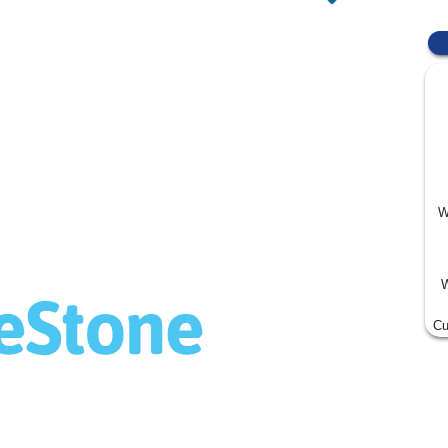
W
W
Cu