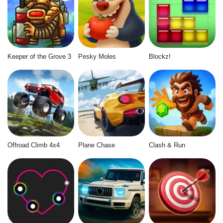
Keeper of the Grove 3
Pesky Moles
Blockz!
Offroad Climb 4x4
Plane Chase
Clash & Run