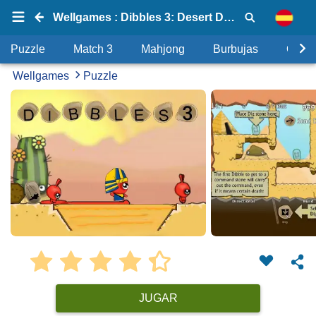
Wellgames : Dibbles 3: Desert Despair
Puzzle
Match 3
Mahjong
Burbujas
Objet
Wellgames
Puzzle
JUGAR