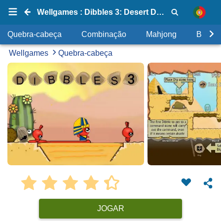
Wellgames : Dibbles 3: Desert Despair
Quebra-cabeça
Combinação
Mahjong
Bolhas
Wellgames
Quebra-cabeça
JOGAR