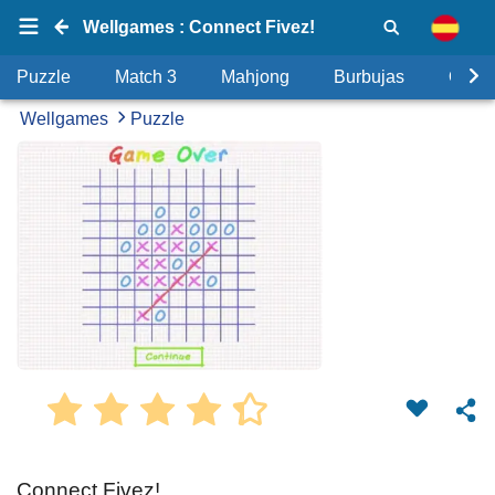
Wellgames : Connect Fivez!
Puzzle
Match 3
Mahjong
Burbujas
Objet
Wellgames
Puzzle
Connect Fivez!