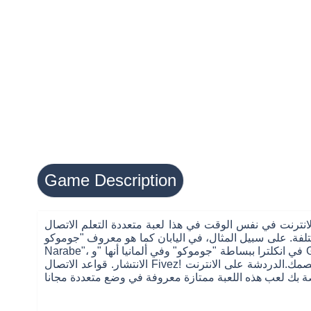
Game Description
عددة التعلم الاتصال Fivez!تلبية الجدة مذهلة في Wellgames.com! A الشهيرة واحدة من أكثر الألعاب
فة. على سبيل المثال، في اليابان كما هو معروف "جوموكو
Narabe"، في انكلترا ببساطة "جوموكو" وفي ألمانيا أنها "و Gobang". ولعلكم تعلمون هذه اللعبة باسم "خمسة ربط" ( "ربط 5" أو "خمسة في صف واحد") كما هو الاسم الأكثر على نطاق واسع
الانتشار. قواعد الاتصال Fivez! لعبة بسيطة إلى حد ما. استكمال خط من 5 الصلبان أو أصفار إما عموديا، أفقيا أو قطريا. مهمتك هي لاستكمال خط أسرع من خصمك.الدردشة على الانترنت