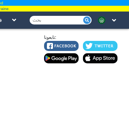
ed
raine.
ف
تابعونا: