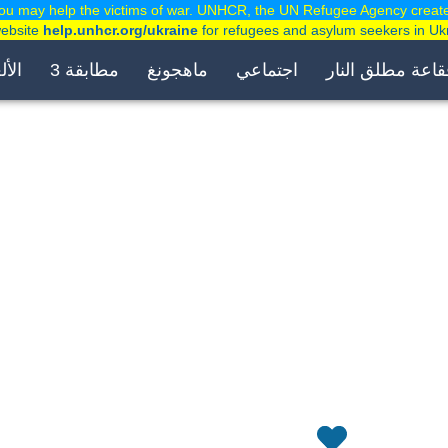
ou may help the victims of war. UNHCR, the UN Refugee Agency creat
website
help.unhcr.org/ukraine
for refugees and asylum seekers in Uk
قاعة مطلق النار
اجتماعي
ماهجونغ
مطابقة 3
الأل