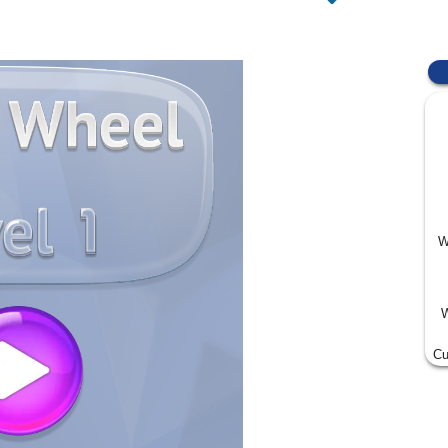
W
W
Cu