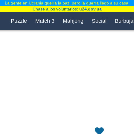
La gente en Ucrania quería la paz, pero la guerra llegó a su casa.
Únase a los voluntarios:
u24.gov.ua
Puzzle
Match 3
Mahjong
Social
Burbuja