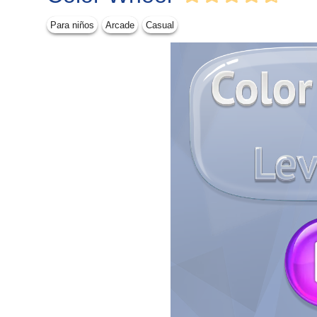
Para niños
Arcade
Casual