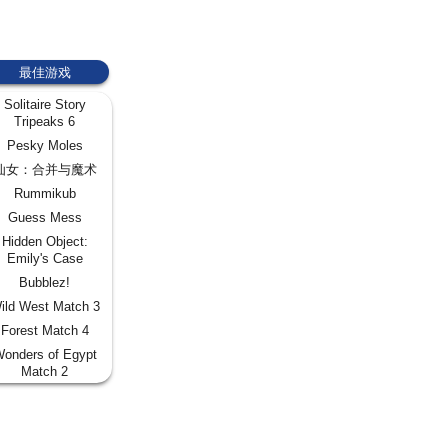
最佳游戏
Solitaire Story
Tripeaks 6
Pesky Moles
仙女：合并与魔术
Rummikub
Guess Mess
Hidden Object:
Emily's Case
Bubblez!
ild West Match 3
Forest Match 4
onders of Egypt
Match 2