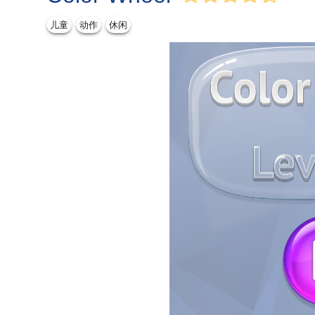
儿童
动作
休闲