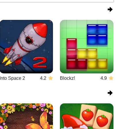
Into Space 2
4.2
Blockz!
4.9