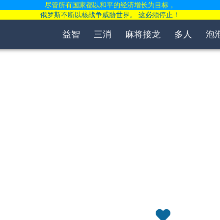
尽管所有国家都以和平的经济增长为目标，
俄罗斯不断以核战争威胁世界。 这必须停止！
益智
三消
麻将接龙
多人
泡