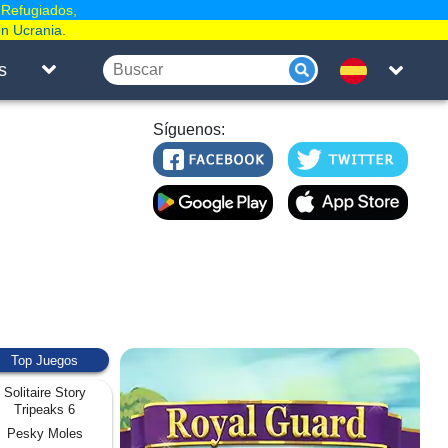
 Refugiados,
en Ucrania.
s
Síguenos:
Top Juegos
Solitaire Story
Tripeaks 6
Pesky Moles