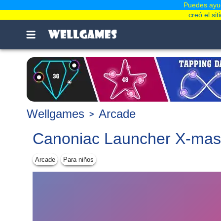
Puedes ayud
creó el si
Wellgames
Arcade
Canoniac Launcher X-mas
Arcade
Para niños