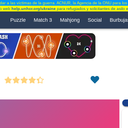
ar a las víctimas de la guerra. ACNUR, la Agencia de la ONU para los
tio web
help.unhcr.org/ukraine
para refugiados y solicitantes de asilo 
Puzzle
Match 3
Mahjong
Social
Burbuja