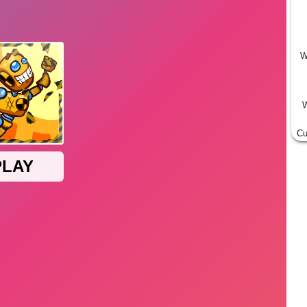
W
W
Cu