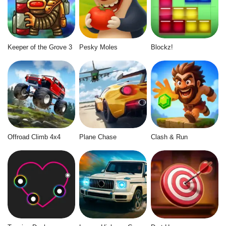
Keeper of the Grove 3
Pesky Moles
Blockz!
Offroad Climb 4x4
Plane Chase
Clash & Run