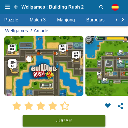
Wellgames : Building Rush 2
Puzzle
Match 3
Mahjong
Burbujas
Objet
Wellgames
Arcade
JUGAR