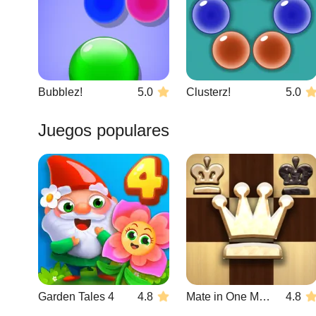
Bubblez!
5.0
Clusterz!
5.0
Juegos populares
Garden Tales 4
4.8
Mate in One Move
4.8