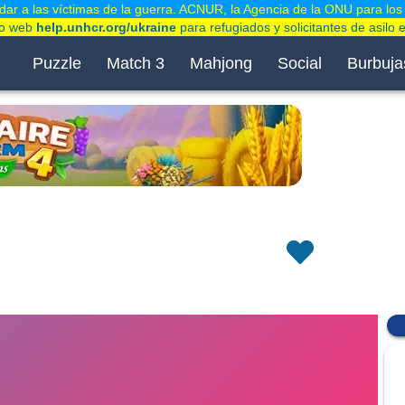
ar a las víctimas de la guerra. ACNUR, la Agencia de la ONU para los
tio web
help.unhcr.org/ukraine
para refugiados y solicitantes de asilo 
Puzzle
Match 3
Mahjong
Social
Burbuja