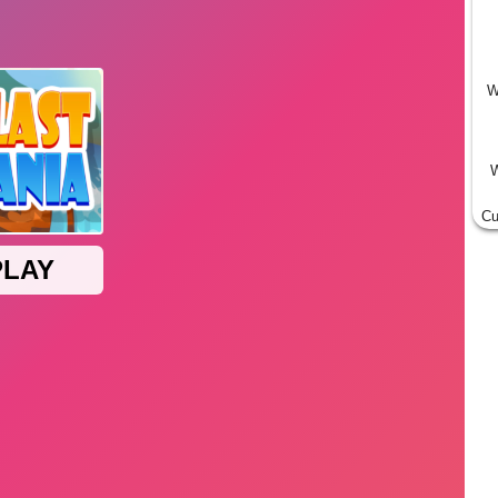
W
W
Cu