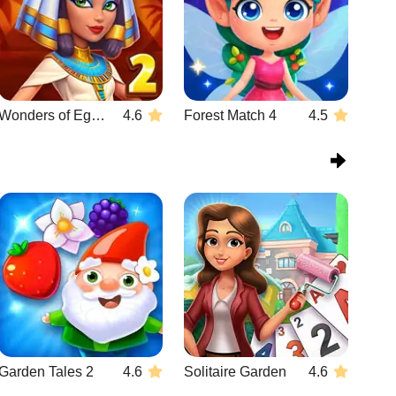
Wonders of Egypt Match 2
4.6
Forest Match 4
4.5
Garden Tales 2
4.6
Solitaire Garden
4.6