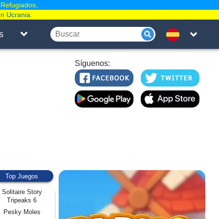
 Refugiados,
en Ucrania.
s
Síguenos:
Top Juegos
Solitaire Story
Tripeaks 6
Pesky Moles