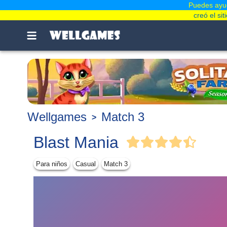
Puedes ayud
creó el si
Wellgames
Match 3
Blast Mania
Para niños
Casual
Match 3