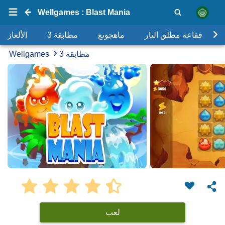
Wellgames : Blast Mania
فقاعة مطلق النار
ماهجونغ
مطابقة 3
الألغاز
مطابقة 3
Wellgames
لعب