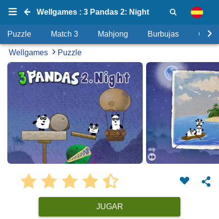
Wellgames : 3 Pandas 2: Night
Puzzle
Match 3
Mahjong
Burbujas
Objet
Wellgames
Puzzle
JUGAR