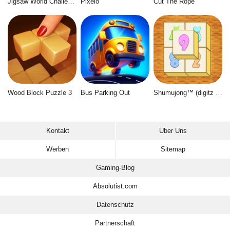
Jigsaw World Challenge
Pixelo
Cut The Rope
Wood Block Puzzle 3
Bus Parking Out
Shumujong™ (digitz mahjong)
Kontakt
Über Uns
Werben
Sitemap
Gaming-Blog
Absolutist.com
Datenschutz
Partnerschaft