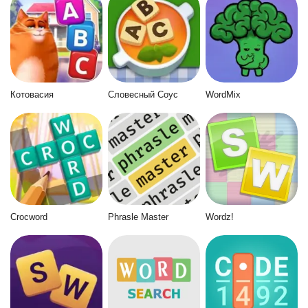
Котовасия
Словесный Соус
WordMix
Crocword
Phrasle Master
Wordz!