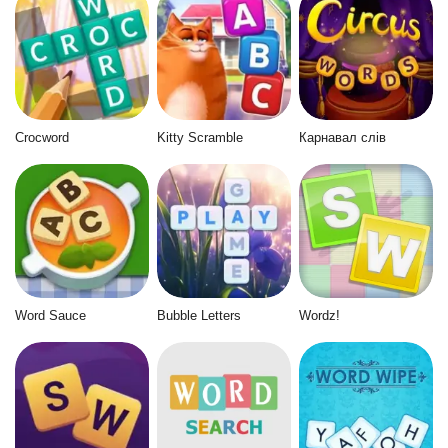
Crocword
Kitty Scramble
Карнавал слів
Word Sauce
Bubble Letters
Wordz!