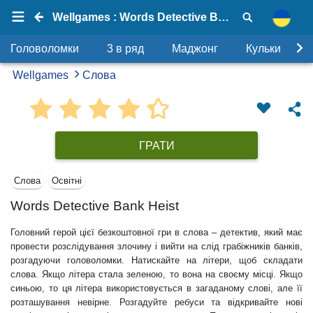
Wellgames : Words Detective Bank Heist
Головоломки
3 в ряд
Маджонг
Кульки
Wellgames
Слова
ГРАТИ
Слова
Освітні
Words Detective Bank Heist
Головний герой цієї безкоштовної гри в слова – детектив, який має
провести розслідування злочину і вийти на слід грабіжників банків,
розгадуючи головоломки. Натискайте на літери, щоб складати
слова. Якщо літера стала зеленою, то вона на своєму місці. Якщо
синьою, то ця літера використовується в загаданому слові, але її
розташування невірне. Розгадуйте ребуси та відкривайте нові