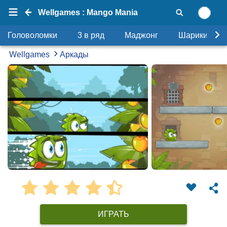
Wellgames : Mango Mania
Головоломки
3 в ряд
Маджонг
Шарики
Wellgames
Аркады
ИГРАТЬ