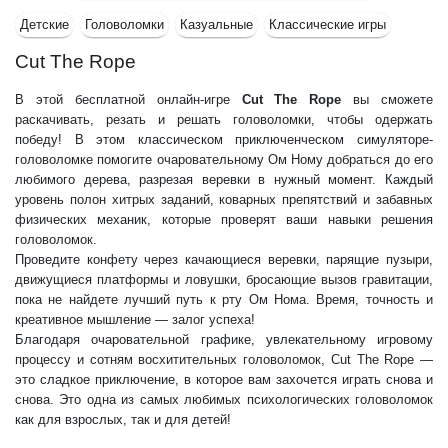
Детские
Головоломки
Казуальные
Классические игры
Cut The Rope
В этой бесплатной онлайн-игре
Cut The Rope
вы сможете
раскачивать, резать и решать головоломки, чтобы одержать
победу! В этом классическом приключенческом симуляторе-
головоломке помогите очаровательному Ом Ному добраться до его
любимого дерева, разрезая веревки в нужный момент. Каждый
уровень полон хитрых заданий, коварных препятствий и забавных
физических механик, которые проверят ваши навыки решения
головоломок.
Проведите конфету через качающиеся веревки, парящие пузыри,
движущиеся платформы и ловушки, бросающие вызов гравитации,
пока не найдете лучший путь к рту Ом Нома. Время, точность и
креативное мышление — залог успеха!
Благодаря очаровательной графике, увлекательному игровому
процессу и сотням восхитительных головоломок, Cut The Rope —
это сладкое приключение, в которое вам захочется играть снова и
снова. Это одна из самых любимых психологических головоломок
как для взрослых, так и для детей!