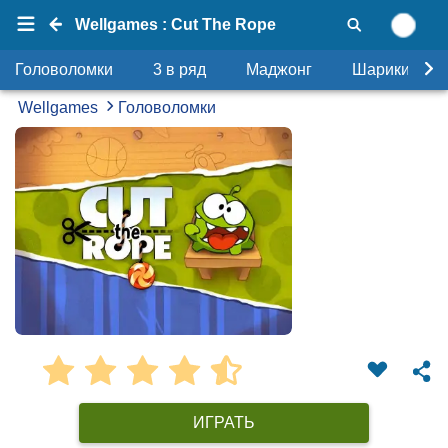
Wellgames : Cut The Rope
Головоломки
3 в ряд
Маджонг
Шарики
Wellgames
Головоломки
ИГРАТЬ