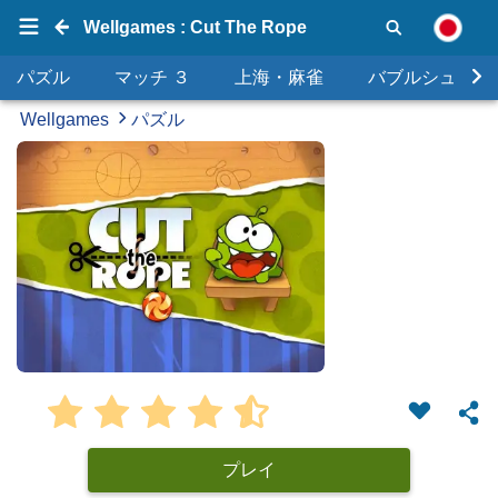
Wellgames : Cut The Rope
パズル
マッチ ３
上海・麻雀
バブルシュータ
Wellgames
パズル
プレイ