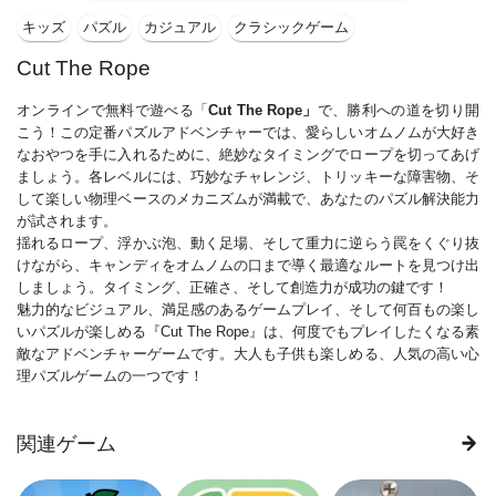
キッズ
パズル
カジュアル
クラシックゲーム
Cut The Rope
オンラインで無料で遊べる「
Cut The Rope」
で、勝利への道を切り開
こう！この定番パズルアドベンチャーでは、愛らしいオムノムが大好き
なおやつを手に入れるために、絶妙なタイミングでロープを切ってあげ
ましょう。各レベルには、巧妙なチャレンジ、トリッキーな障害物、そ
して楽しい物理ベースのメカニズムが満載で、あなたのパズル解決能力
が試されます。
揺れるロープ、浮かぶ泡、動く足場、そして重力に逆らう罠をくぐり抜
けながら、キャンディをオムノムの口まで導く最適なルートを見つけ出
しましょう。タイミング、正確さ、そして創造力が成功の鍵です！
魅力的なビジュアル、満足感のあるゲームプレイ、そして何百もの楽し
いパズルが楽しめる『Cut The Rope』は、何度でもプレイしたくなる素
敵なアドベンチャーゲームです。大人も子供も楽しめる、人気の高い心
理パズルゲームの一つです！
関連ゲーム