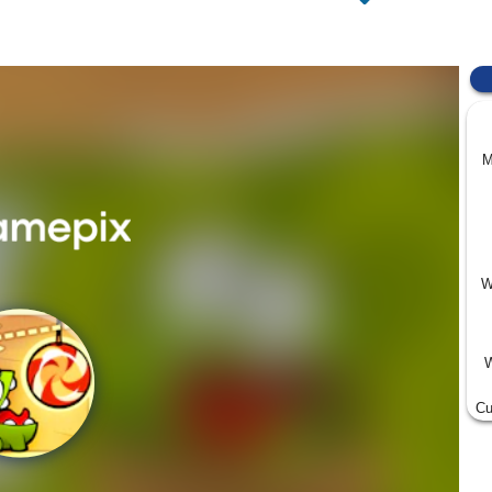
M
W
W
Cu