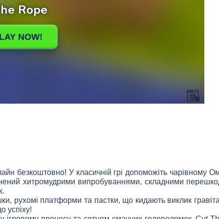
айн безкоштовно! У класичній грі допоможіть чарівному О
нений хитромудрими випробуваннями, складними перешкод
к.
шки, рухомі платформи та пастки, що кидають виклик граві
о успіху!
му ігровому процесу та сотням смачних головоломок, Cut Th