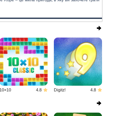
10×10
4.8
Digitz!
4.8