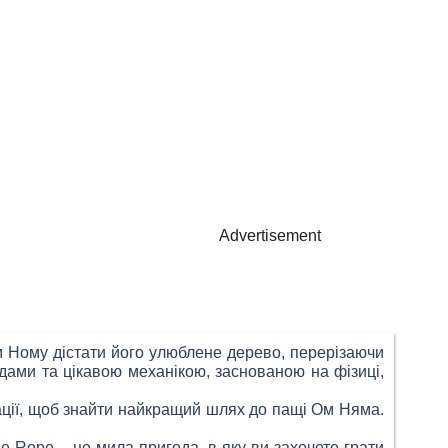
Advertisement
м Ному дістати його улюблене дерево, перерізаючи
ами та цікавою механікою, заснованою на фізиці,
тації, щоб знайти найкращий шлях до пащі Ом Няма.
e Rope – це мила пригода, в яку ви захочете грати