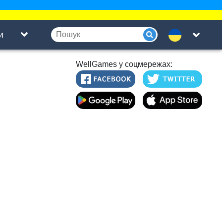
и
WellGames у соцмережах: