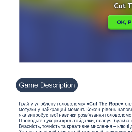
Game Description
Грай у улюблену головоломку
«Cut The Rope»
онл
мотузки у найкращий момент. Кожен рівень напов
яка випробує твої навички розв'язання головоломо
Проводьте цукерки крізь гойдалки, плавучі бульба
Вчасність, точність та креативне мислення – ключі д
Завдяки чарівній візуальній складовій, захопливо