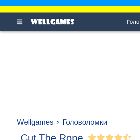
Голо
Wellgames
Головоломки
Cut The Rope