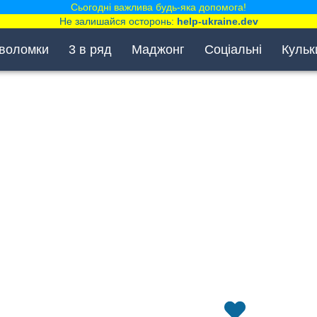
Сьогодні важлива будь-яка допомога!
Не залишайся осторонь:
help-ukraine.dev
воломки
3 в ряд
Маджонг
Соціальні
Кульк