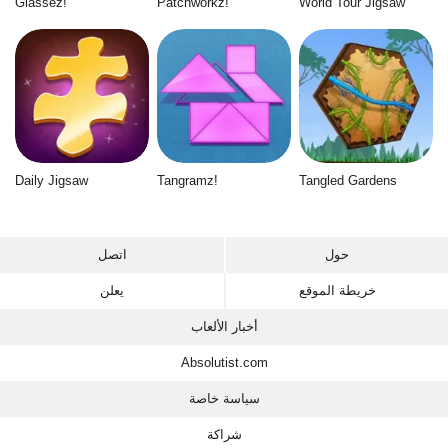
Glassez!
Patchworkz!
World Tour Jigsaw
Daily Jigsaw
Tangramz!
Tangled Gardens
حول
اتصل
خريطة الموقع
يعلن
أخبار الألعاب
Absolutist.com
سياسة خاصة
شراكة