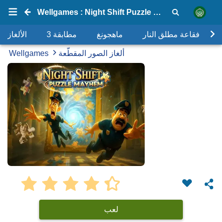
Wellgames : Night Shift Puzzle Mayhem
فقاعة مطلق النار
ماهجونغ
مطابقة 3
الألغاز
ألغاز الصور المقطّعة
Wellgames
لعب