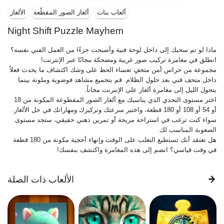
ألعاب بنات
ألغاز الصور المقطّعة
الألغاز
Night Shift Puzzle Mayhem
ماذا لو تم سحبك إلى داخل لوحة فنية وأصبحت جزءًا من العمل الفني نفسه؟
انطلق في مغامرة تركيب صور غريبة ومضحكة مجانًا عبر الإنترنت!
مجموعة من حراس أمن متحفٍ تعساء الحظ على وشك اكتشاف ما يحدث فعلاً
داخل متحف فني بعد حلول الظلام. قم بتجميع مشاهد فوضوية وملونة بينما
يتحول الليل إلى مغامرة ألغاز على الإنترنت مجاناً.
اختر مستوى التحدي الذي يناسبك مع ألغاز الصور المقطوعة المكونة من 18
أو 54 أو 108 أو 180 قطعة، واختبر سرعتك وتركيزك ومهاراتك في حل الألغاز.
سواء كنت ترغب في استراحة مريحة أو تمرين ذهني حقيقي، ستجد مستوى
الصعوبة المناسب لك.
هل تعتقد أنك تستطيع التغلب على الوقت وإنهاء أحجية مكونة من 180 قطعة
في وقت قياسي؟ انضم إلى هذه المغامرة واكتشف بنفسك!
الألعاب ذات الصلة