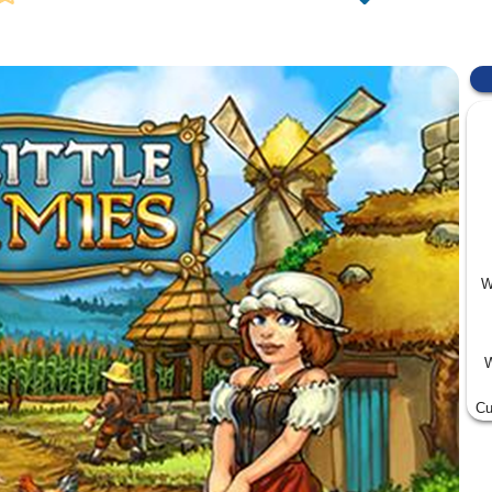
W
W
Cu