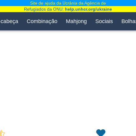
Site de ajuda da Ucrânia da Agência de
Refugiados da ONU:
help.unhcr.org/ukraine
-cabeça
Combinação
Mahjong
Sociais
Bolha