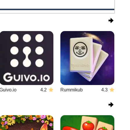
Guivo.io
4.2
Rummikub
4.3