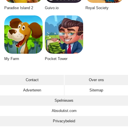
Paradise Island 2
Guivo.io
Royal Society
My Farm
Pocket Tower
Contact
Over ons
Adverteren
Sitemap
Spelnieuws
Absolutist.com
Privacybeleid