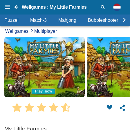
Wellgames : My Little Farmies
Puzzel
Match-3
Mahjong
Bubbleshooter
Wellgames
Multiplayer
My Little Farmies