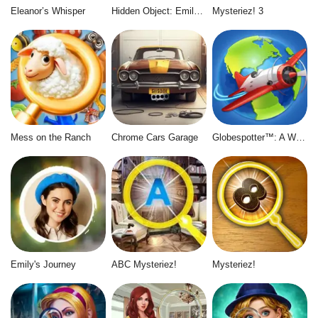
Eleanor’s Whisper
Hidden Object: Emily's Case
Mysteriez! 3
Mess on the Ranch
Chrome Cars Garage
Globespotter™: A World of Difference™
Emily's Journey
ABC Mysteriez!
Mysteriez!