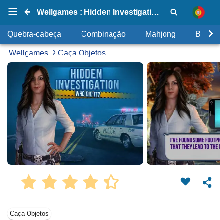
Wellgames : Hidden Investigation: Who Did it?
Quebra-cabeça
Combinação
Mahjong
Bolhas
Wellgames
Caça Objetos
Caça Objetos