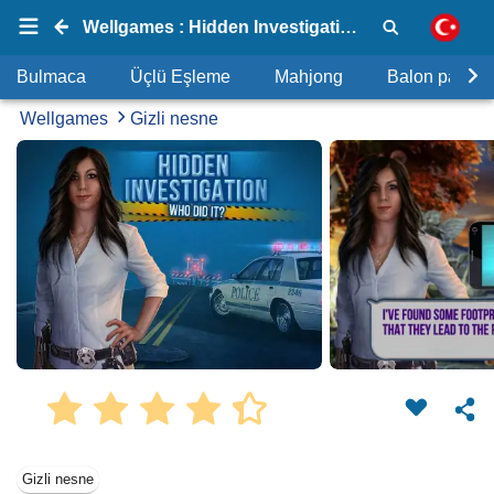
Wellgames : Hidden Investigation: Who Did it?
Bulmaca
Üçlü Eşleme
Mahjong
Balon patlat
Wellgames
Gizli nesne
Gizli nesne