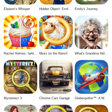
Eleanor’s Whisper
Hidden Object: Emily's Case
Emily's Journey
Rachel Holmes: farklılıkları
Mess on the Ranch
What's Grandma Hiding
Mysteriez! 3
Chrome Cars Garage
Globespotter™: A World of Difference™