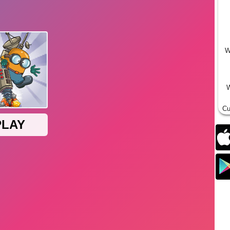
W
W
Cu