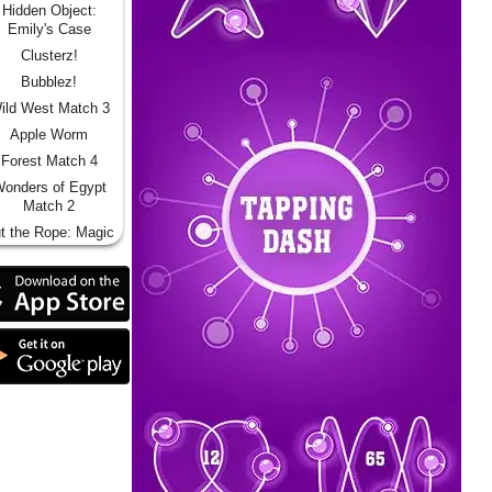
Hidden Object:
Emily's Case
Clusterz!
Bubblez!
ild West Match 3
Apple Worm
Forest Match 4
onders of Egypt
Match 2
t the Rope: Magic