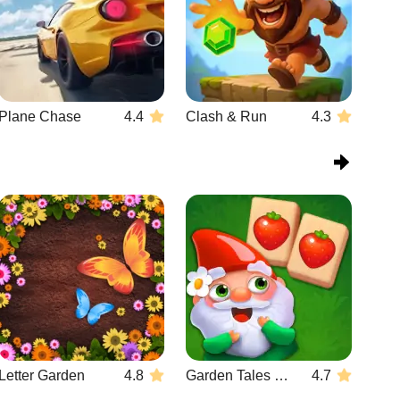
Plane Chase
4.4
Clash & Run
4.3
Letter Garden
4.8
Garden Tales Mahjong
4.7