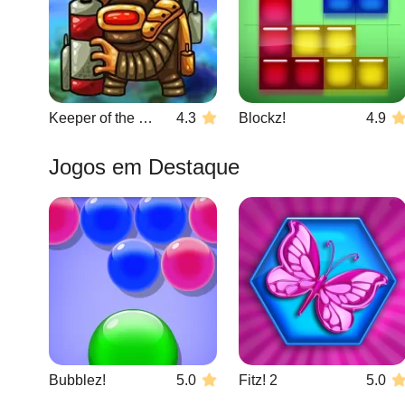
Keeper of the Grove 3
4.3
Blockz!
4.9
Jogos em Destaque
Bubblez!
5.0
Fitz! 2
5.0