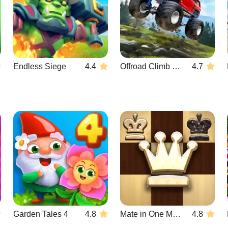
Endless Siege
4.4
Offroad Climb 4x4
4.7
Garden Tales 4
4.8
Mate in One Move
4.8