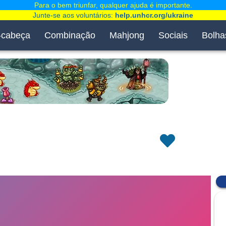
Para o bem triunfar, qualquer ajuda é importante.
Junte-se aos voluntários:
help.unhcr.org/ukraine
-cabeça
Combinação
Mahjong
Sociais
Bolha