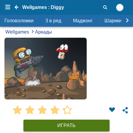
Wellgames : Diggy
Головоломки
3 в ряд
Маджонг
Шарики
Wellgames
Аркады
ИГРАТЬ