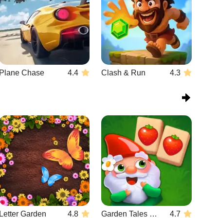
Plane Chase
4.4
Clash & Run
4.3
Letter Garden
4.8
Garden Tales Mahjong
4.7