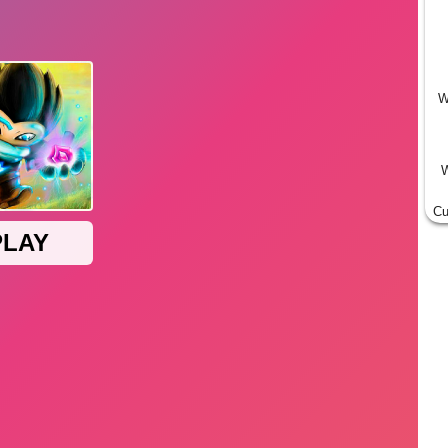
W
W
Cu