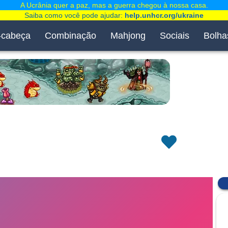
A Ucrânia quer a paz, mas a guerra chegou à nossa casa.
Saiba como você pode ajudar:
help.unhcr.org/ukraine
-cabeça
Combinação
Mahjong
Sociais
Bolha