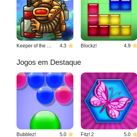
Keeper of the Grove 3
4.3
Blockz!
4.9
Jogos em Destaque
Bubblez!
5.0
Fitz! 2
5.0