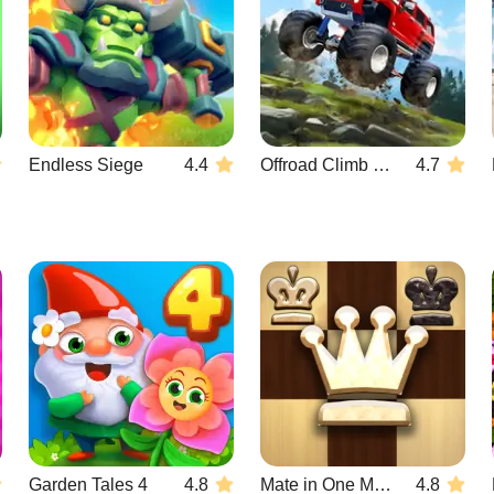
Endless Siege
4.4
Offroad Climb 4x4
4.7
Garden Tales 4
4.8
Mate in One Move
4.8