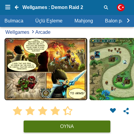
Wellgames : Demon Raid 2
Bulmaca
Üçlü Eşleme
Mahjong
Balon patlat
Wellgames
Arcade
OYNA