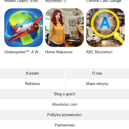
Hidden Object: Emily's Case
Mysteriez! 3
Chrome Cars Garage
Globespotter™: A World of Difference™
Home Makeover
ABC Mysteriez!
Kontakt
O nas
Reklama
Mapa witryny
Blog o grach
Absolutist.com
Polityka prywatności
Partnerstwo