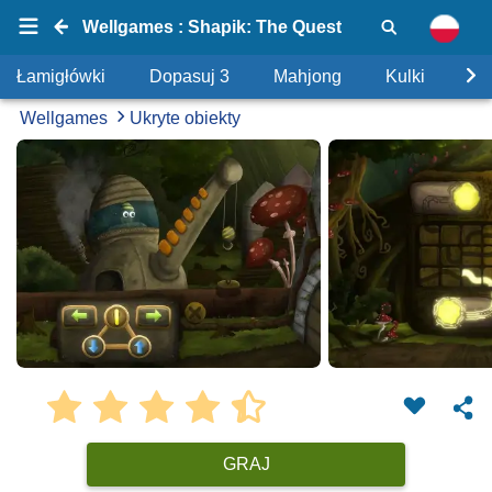
Wellgames : Shapik: The Quest
Łamigłówki
Dopasuj 3
Mahjong
Kulki
Uk
Wellgames
Ukryte obiekty
GRAJ